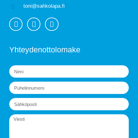
toni@sahkolapa.fi
Yhteydenottolomake