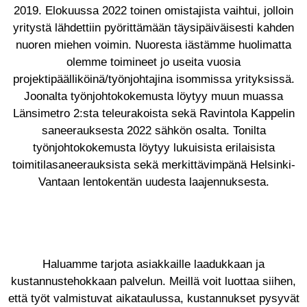
2019. Elokuussa 2022 toinen omistajista vaihtui, jolloin
yritystä lähdettiin pyörittämään täysipäiväisesti kahden
nuoren miehen voimin. Nuoresta iästämme huolimatta
olemme toimineet jo useita vuosia
projektipäälliköinä/työnjohtajina isommissa yrityksissä.
Joonalta työnjohtokokemusta löytyy muun muassa
Länsimetro 2:sta teleurakoista sekä Ravintola Kappelin
saneerauksesta 2022 sähkön osalta. Tonilta
työnjohtokokemusta löytyy lukuisista erilaisista
toimitilasaneerauksista sekä merkittävimpänä Helsinki-
Vantaan lentokentän uudesta laajennuksesta.
Haluamme tarjota asiakkaille laadukkaan ja
kustannustehokkaan palvelun. Meillä voit luottaa siihen,
että työt valmistuvat aikataulussa, kustannukset pysyvät